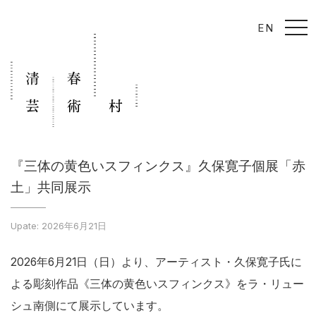
t
EN
o
g
g
l
e
n
a
v
i
g
a
t
i
『三体の黄色いスフィンクス』久保寛子個展「赤
o
n
土」共同展示
Upate: 2026年6月21日
2026年6月21日（日）より、アーティスト・久保寛子氏に
よる彫刻作品《三体の黄色いスフィンクス》をラ・リュー
シュ南側にて展示しています。