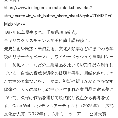
https://www.instagram.com/hirokokuboworks?
utm_source=ig_web_button_share_sheet&igsh=ZDNlZDc0
MzIxNw==
1987年広島県生まれ。千葉県旭市拠点。
テキサスクリスチャン大学美術修士課程修了。
先史芸術や民族・民俗芸術、文化人類学などにまつわる学
説のリサーチをベースに、ワイヤーメッシュや農業用シー
ト、防風ネットなどの工業製品を用いて彫刻作品を制作し
ている。自然の脅威や遺物の破壊と再生、周縁化されてき
た女性の表象などをテーマに、神話や祈りがかたちをなす
偶像や、人々の暮らしの中から生まれた実用品に宿る美に
ついて、久保は作品を通じて現代的な視点から再考を促
す。Casa Wabiレジデンスアーティスト（2025年）、広島
文化新人賞（2022年）、六甲ミーツ・アート公募大賞