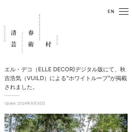
t
EN
o
g
g
l
e
n
a
v
i
g
a
t
i
エル・デコ（ELLE DECOR)デジタル版にて、秋
o
n
吉浩気（VUILD）による”ホワイトループ”が掲載
されました。
Upate: 2024年9月20日