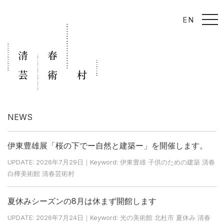
t
EN
o
g
g
l
e
n
a
v
i
g
a
t
i
NEWS
o
n
伊東豊雄展「桜の下でー自然と建築ー」を開催します。
UPDATE: 2026年7月29日｜Keyword: 伊東豊雄 子供のための建築 清春
白樺美術館 清春芸術村
夏休みシーズンの8月は休まず開館します
UPDATE: 2026年7月24日｜Keyword: 光の美術館 北杜市 夏休み 清春