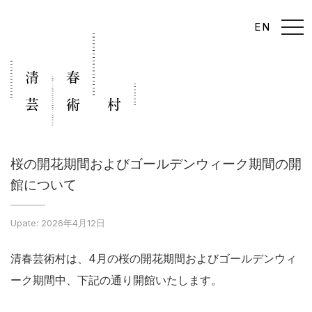
t
EN
o
g
g
l
e
n
a
v
i
g
a
t
i
桜の開花期間およびゴールデンウィーク期間の開
o
n
館について
Upate: 2026年4月12日
清春芸術村は、4月の桜の開花期間およびゴールデンウィ
ーク期間中、下記の通り開館いたします。