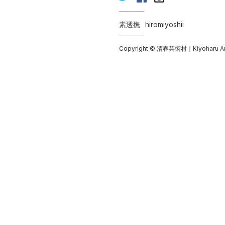
素透撫
hiromiyoshii
Copyright © 清春芸術村｜Kiyoharu Art Co