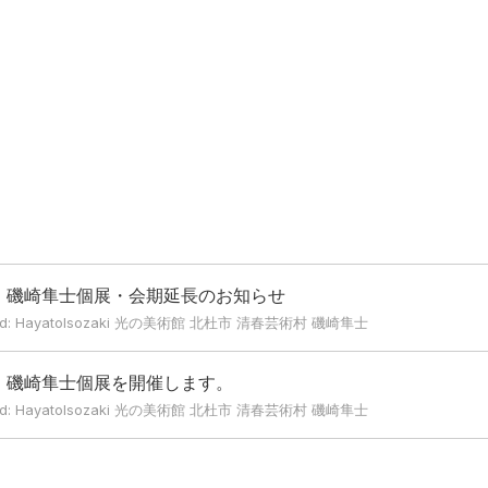
e 木の下」磯崎隼士個展・会期延長のお知らせ
ord: HayatoIsozaki 光の美術館 北杜市 清春芸術村 磯崎隼士
 木の下」磯崎隼士個展を開催します。
ord: HayatoIsozaki 光の美術館 北杜市 清春芸術村 磯崎隼士