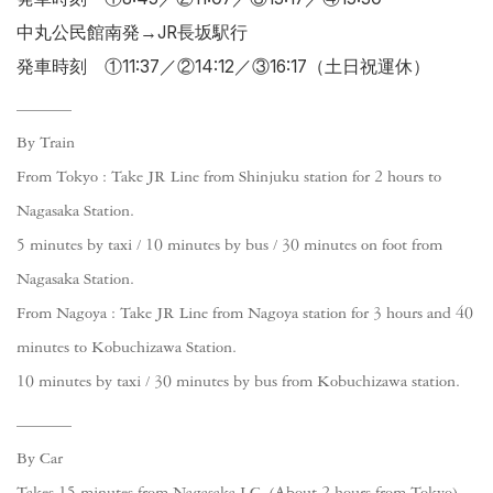
中丸公民館南発→JR長坂駅行
発車時刻 ①11:37／②14:12／③16:17（土日祝運休）
By Train
From Tokyo : Take JR Line from Shinjuku station for 2 hours to
Nagasaka Station.
5 minutes by taxi / 10 minutes by bus / 30 minutes on foot from
Nagasaka Station.
From Nagoya : Take JR Line from Nagoya station for 3 hours and 40
minutes to Kobuchizawa Station.
10 minutes by taxi / 30 minutes by bus from Kobuchizawa station.
By Car
Takes 15 minutes from Nagasaka I.C. (About 2 hours from Tokyo).