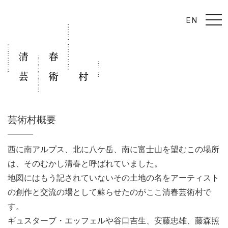
t
EN
o
g
g
l
e
n
a
v
i
g
a
t
i
芸術村概要
o
n
西に南アルプス、北に八ケ岳、南に富士山を望むこの場所
は、そのむかし清春と呼ばれていました。
地図にはもう記されていないその土地の名をアーティスト
の創作と交流の場として蘇らせたのがここ清春芸術村で
す。
ギュスターブ・エッフェルや谷口吉生、安藤忠雄、藤森照