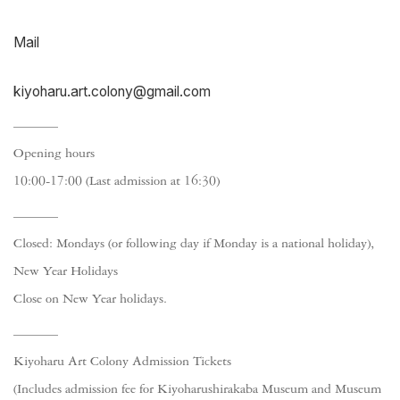
Mail
kiyoharu.art.colony@gmail.com
Opening hours
10:00-17:00 (Last admission at 16:30)
Closed: Mondays (or following day if Monday is a national holiday),
New Year Holidays
Close on New Year holidays.
Kiyoharu Art Colony Admission Tickets
(Includes admission fee for Kiyoharushirakaba Museum and Museum