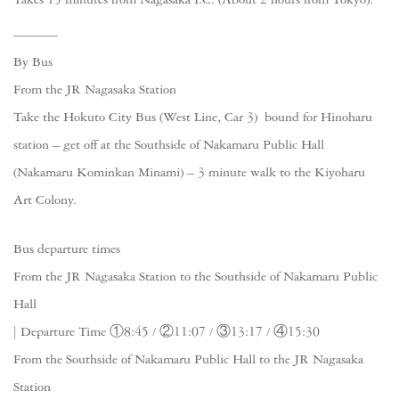
By Bus
From the JR Nagasaka Station
Take the Hokuto City Bus (West Line, Car 3) bound for Hinoharu
station – get off at the Southside of Nakamaru Public Hall
(Nakamaru Kominkan Minami) – 3 minute walk to the Kiyoharu
Art Colony.
Bus departure times
From the JR Nagasaka Station to the Southside of Nakamaru Public
Hall
| Departure Time ①8:45 / ②11:07 / ③13:17 / ④15:30
From the Southside of Nakamaru Public Hall to the JR Nagasaka
Station