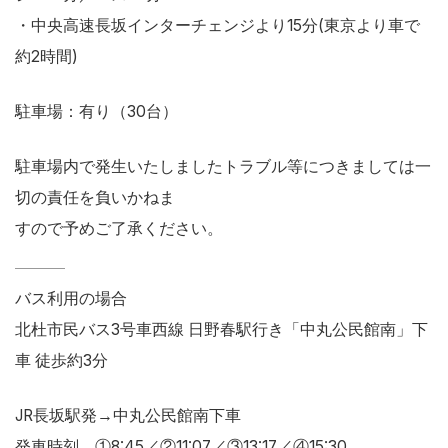
・中央高速長坂インターチェンジより15分(東京より車で
約2時間)
駐車場：有り（30台）
駐車場内で発生いたしましたトラブル等につきましては一
切の責任を負いかねま
すので予めご了承ください。
バス利用の場合
北杜市民バス3号車西線 日野春駅行き「中丸公民館南」下
車 徒歩約3分
JR長坂駅発→中丸公民館南下車
発車時刻 ①8:45／②11:07／③13:17／④15:30