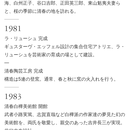
海、白州正子、谷口吉郎、正田英三郎、東山魁夷夫妻ら
と、桜の季節に清春の地を訪れる。
1981
ラ・リューシュ 完成
ギュスターヴ・エッフェル設計の集合住宅アトリエ、ラ・
リューシュを芸術家の育成の場として建設。
—
清春陶芸工房 完成
構造は5連の登窯。通常、春と秋に窯の火入れを行う。
1983
清春白樺美術館 開館
武者小路実篤、志賀直哉など白樺派の作家達の夢見た幻の
美術館を、両氏を敬愛し、親交のあった吉井長三が実現。