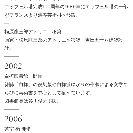
エッフェル塔完成100周年の1989年にエッフェル塔の一部
がフランスより清春芸術村へ移設。
—
梅原龍三郎アトリエ 移築
画家・梅原龍三郎のアトリエを移築。吉田五十八建築設
計。
2002
白樺図書館 開館
雑誌「白樺」の復刻版や白樺派ゆかりの作家による文学な
らびに美術書を中心として揃えています。
図書館長は谷川俊太郎氏。
2006
茶室 徹
開堂