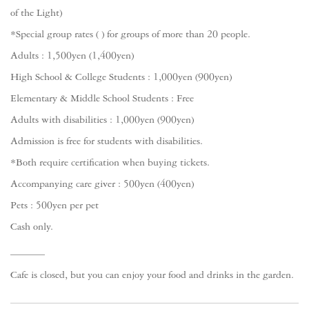
of the Light)
*Special group rates ( ) for groups of more than 20 people.
Adults : 1,500yen (1,400yen)
High School & College Students : 1,000yen (900yen)
Elementary & Middle School Students : Free
Adults with disabilities : 1,000yen (900yen)
Admission is free for students with disabilities.
*Both require certification when buying tickets.
Accompanying care giver : 500yen (400yen)
Pets : 500yen per pet
Cash only.
Cafe is closed, but you can enjoy your food and drinks in the garden.