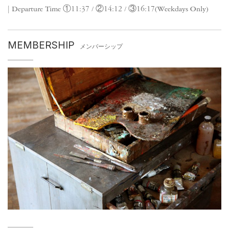
| Departure Time ①11:37 / ②14:12 / ③16:17(Weekdays Only)
MEMBERSHIP
メンバーシップ