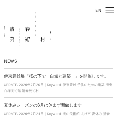
t
EN
o
g
g
l
e
n
a
v
i
g
a
t
i
NEWS
o
n
伊東豊雄展「桜の下でー自然と建築ー」を開催します。
UPDATE: 2026年7月29日｜Keyword: 伊東豊雄 子供のための建築 清春
白樺美術館 清春芸術村
夏休みシーズンの8月は休まず開館します
UPDATE: 2026年7月24日｜Keyword: 光の美術館 北杜市 夏休み 清春