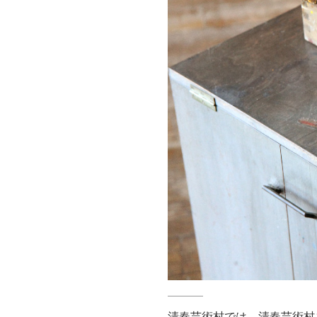
清春芸術村では、清春芸術村