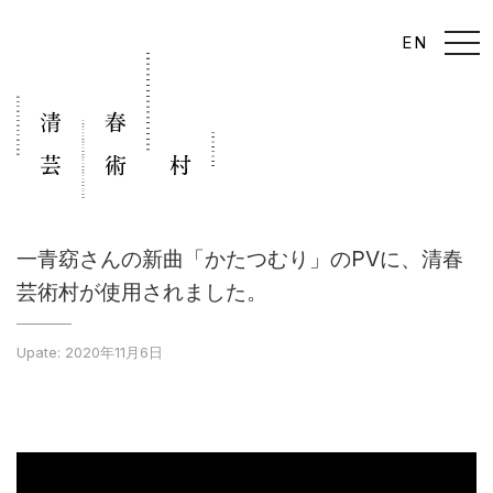
t
EN
o
g
g
l
e
n
a
v
i
g
a
t
i
一青窈さんの新曲「かたつむり」のPVに、清春
o
n
芸術村が使用されました。
Upate: 2020年11月6日