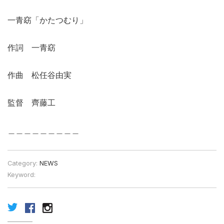
一青窈「かたつむり」
作詞 一青窈
作曲 松任谷由実
監督 齊藤工
＿＿＿＿＿＿＿＿＿
Category:
NEWS
Keyword: