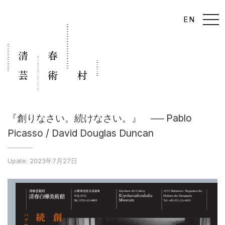
t
EN
o
g
g
l
e
n
a
v
i
g
a
t
i
『創りなさい。続けなさい。』 ── Pablo
o
n
Picasso / David Douglas Duncan
Upate: 2023年7月27日