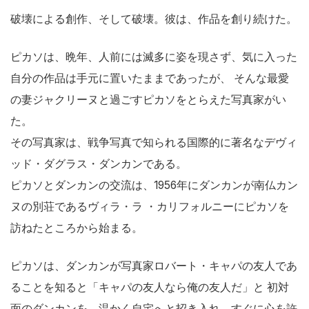
破壊による創作、そして破壊。彼は、作品を創り続けた。
ピカソは、晩年、人前には滅多に姿を現さず、気に入った
自分の作品は手元に置いたままであったが、 そんな最愛
の妻ジャクリーヌと過ごすピカソをとらえた写真家がい
た。
その写真家は、戦争写真で知られる国際的に著名なデヴィ
ッド・ダグラス・ダンカンである。
ピカソとダンカンの交流は、1956年にダンカンが南仏カン
ヌの別荘であるヴィラ・ラ ・カリフォルニーにピカソを
訪ねたところから始まる。
ピカソは、ダンカンが写真家ロバート・キャパの友人であ
ることを知ると「キャパの友人なら俺の友人だ」と 初対
面のダンカンを、温かく自宅へと招き入れ、すぐに心を許