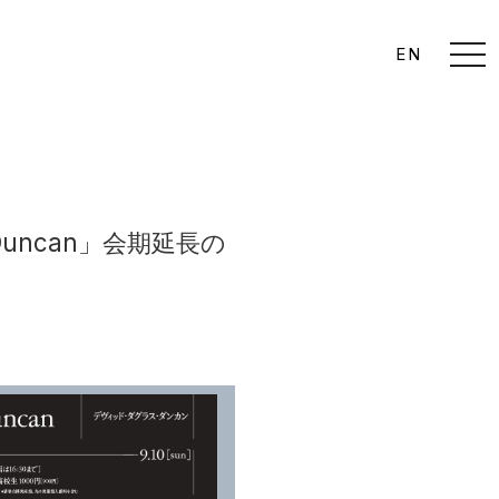
t
EN
o
g
g
l
e
n
a
v
i
g
a
s Duncan」会期延長の
t
i
o
n