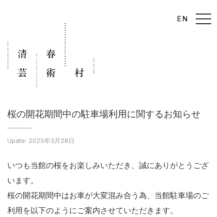
t
EN
o
g
g
l
e
n
a
v
i
g
a
t
i
桜の開花期間中の駐車場利用に関するお知らせ
o
n
Upate: 2025年3月28日
いつも当館の桜をお楽しみいただき、誠にありがとうござ
います。
桜の開花期間中はお車が大変混み合う為、当館駐車場のご
利用を以下のようにご案内させていただきます。