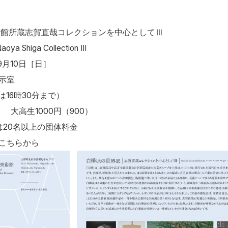
術館所蔵志賀直哉コレクションを中心としてⅢ
oya Shiga Collection III
-9月10日［日］
示室
は16時30分まで）
） 大高生1000円（900）
は20名以上の団体料金
はこちらから