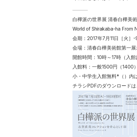
白樺派の世界展 清春白樺美
World of Shirakaba-ha From Na
会期：2017年7月11日［火］
会場：清春白樺美術館第一展
開館時間：10時～17時（入館
入館料：一般1500円（1400
小・中学生入館無料*（）内
チラシPDFのダウンロード