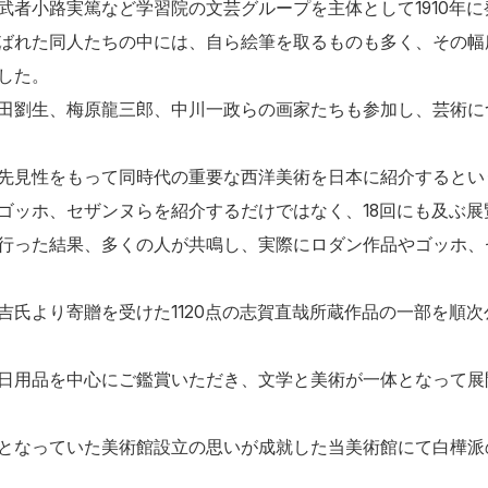
武者小路実篤など学習院の文芸グループを主体として1910年
ばれた同人たちの中には、自ら絵筆を取るものも多く、その幅
した。
田劉生、梅原龍三郎、中川一政らの画家たちも参加し、芸術に
先見性をもって同時代の重要な西洋美術を日本に紹介するとい
ゴッホ、セザンヌらを紹介するだけではなく、18回にも及ぶ展
行った結果、多くの人が共鳴し、実際にロダン作品やゴッホ、
氏より寄贈を受けた1120点の志賀直哉所蔵作品の一部を順次
日用品を中心にご鑑賞いただき、文学と美術が一体となって展
となっていた美術館設立の思いが成就した当美術館にて白樺派