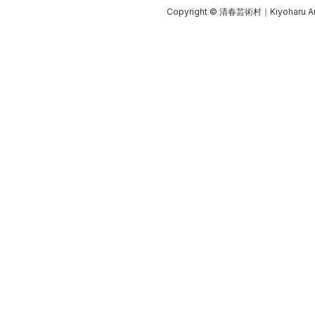
Copyright © 清春芸術村｜Kiyoharu Art Co