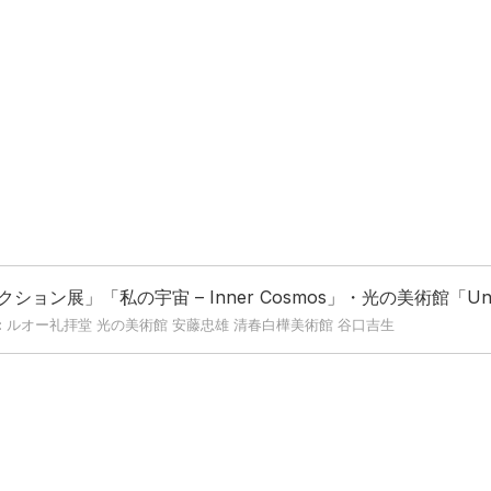
ン展」「私の宇宙 – Inner Cosmos」・光の美術館「Unti
word: ルオー礼拝堂 光の美術館 安藤忠雄 清春白樺美術館 谷口吉生