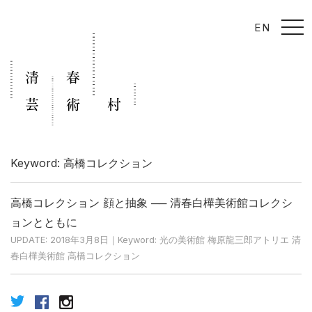
t
EN
o
g
g
l
e
n
a
v
i
g
a
t
i
Keyword: 高橋コレクション
o
n
高橋コレクション 顔と抽象 ── 清春白樺美術館コレクシ
ョンとともに
UPDATE: 2018年3月8日｜Keyword: 光の美術館 梅原龍三郎アトリエ 清
春白樺美術館 高橋コレクション