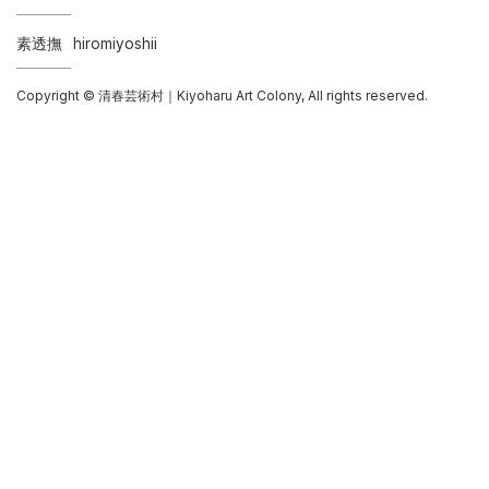
素透撫
hiromiyoshii
Copyright © 清春芸術村｜Kiyoharu Art Colony, All rights reserved.