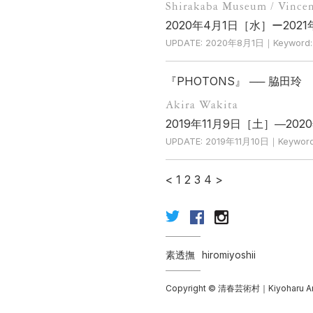
Shirakaba Museum / Vincen
2020年4月1日［水］ー202
UPDATE: 2020年8月1日｜Keyword:
『PHOTONS』 ── 脇田玲
Akira Wakita
2019年11月9日［土］―2
UPDATE: 2019年11月10日｜Keyword
<
1
2
3
4
>
素透撫
hiromiyoshii
Copyright © 清春芸術村｜Kiyoharu Art Co