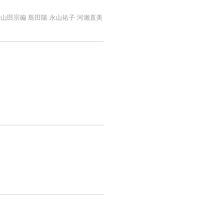
ダンカン 山田宗徧 島田陽 永山祐子 河瀨直美